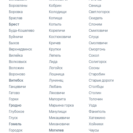
Боровляны
Кобрин
Сеница
Боровка
Колодищи
Светлогорск
Браслав
Копище
Скидель
Брест
Копыль
Слоним
Буда-Кошелево
Кореличи
Смиловичи
Буйничи
Костюковичи
Слуцк
Быхов
Кричев
Смолевичи
Верхнедвинск
Крупки
Сморгонь
Вилейка
Лепель
Сокол
Волковыск
Лида
Солигорск
Воложин
Логойск
Сосны
Вороново
Лошница
Старобин
Витебск
Лунинец
Старые дороги
Ганцевичи
Любань
Столбцы
Гатово
Ляховичи
Столин
Горки
Малорита
Толочин
Гродно
Марьина горка
Узда
Глубокое
Мачулищи
Фаниполь
Глуск
Микашевичи
Хатежино
Гомель
Михановичи
Хойники
Городок
Могилев
Чаусы