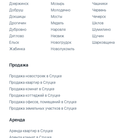
Дзержинск
Мозырь
Чашники
Добруш
Молодечно
Червень
Докшицы
Мосты
Чечерск
Дрогичин
Мядель
Шклов
Дубровно
Наровля
Шумилино
Дятлово
Несвиж
Щучин
Ельск
Новогрудок
Шарковщина
Жабинка
Новолукомль
Продажа
Продажа новостроек в Слуцке
Продажа квартир в Слуцке
Продажа комнат в Слуцке
Продажа коттеджей в Слуцке
Продажа офисов, помещений в Слуцке
Продажа земельных участков в Слуцке
Аренда
Аренда квартир в Слуцке
Аренда комнат в Слуцке