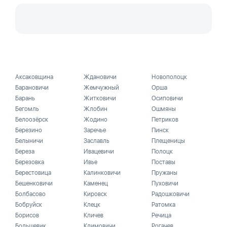
Аксаковщина
Ждановичи
Новополоцк
Барановичи
Жемчужный
Орша
Барань
Житковичи
Осиповичи
Бегомль
Жлобин
Ошмяны
Белоозёрск
Жодино
Петриков
Березино
Заречье
Пинск
Белыничи
Заславль
Плещеницы
Береза
Ивацевичи
Полоцк
Березовка
Ивье
Поставы
Берестовица
Калинковичи
Пружаны
Бешенковичи
Каменец
Пуховичи
Болбасово
Кировск
Радошковичи
Бобруйск
Клецк
Ратомка
Борисов
Кличев
Речица
Большевик
Климовичи
Рогачев