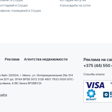
комнат в Слуцке
Коттеджи на сутки
коттеджей в Слуцке
Агроусадьбы на сутки
офисов, помещений в Слуцке
е
Реклама
Агентства недвижимости
Реклама на са
+375 (44) 550
Способы оплаты
 бай» 220004, г. Минск, ул. Интернациональная 25а-514
еля 2011 р/с: BY64 BPSB 3012 3126 4801 7933 0000 БПС-
улявина, 6 BIC банка BPSBBY2X
сайта