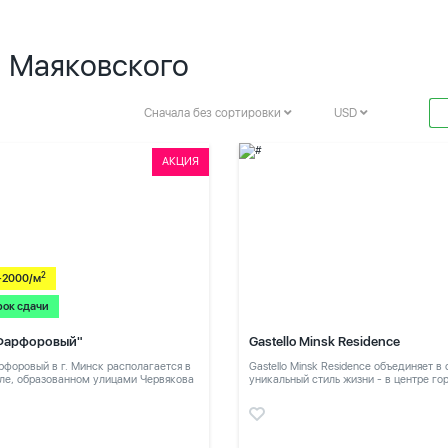
. Маяковского
Сначала без сортировки
USD
АКЦИЯ
2
-2000/м
рок сдачи
Фарфоровый"
Gastello Minsk Residence
форовый в г. Минск располагается в
Gastello Minsk Residence объединяет в
ле, образованном улицами Червякова
уникальный стиль жизни - в центре го
в тихом месте