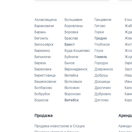
Аксаковщина
Большевик
Ганцевичи
Ель
Барановичи
Боровляны
Гатово
Жаб
Барань
Боровка
Горки
Жда
Бегомль
Браслав
Гродно
Жем
Белоозёрск
Брест
Глубокое
Жит
Березино
Буда-Кошелево
Глуск
Жло
Белыничи
Буйничи
Гомель
Жод
Береза
Быхов
Городок
Зар
Березовка
Верхнедвинск
Дзержинск
Зас
Берестовица
Вилейка
Добруш
Ива
Бешенковичи
Волковыск
Докшицы
Ивь
Болбасово
Воложин
Дрогичин
Кал
Бобруйск
Вороново
Дубровно
Кам
Борисов
Витебск
Дятлово
Кир
Продажа
Аренд
Продажа новостроек в Слуцке
Аренда 