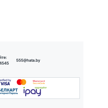
йте:
555@hata.by
 4545