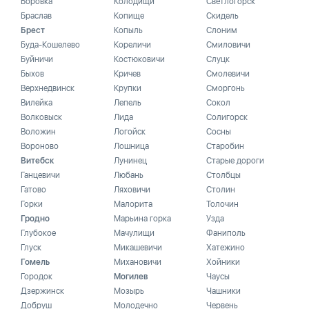
Боровка
Колодищи
Светлогорск
Браслав
Копище
Скидель
Брест
Копыль
Слоним
Буда-Кошелево
Кореличи
Смиловичи
Буйничи
Костюковичи
Слуцк
Быхов
Кричев
Смолевичи
Верхнедвинск
Крупки
Сморгонь
Вилейка
Лепель
Сокол
Волковыск
Лида
Солигорск
Воложин
Логойск
Сосны
Вороново
Лошница
Старобин
Витебск
Лунинец
Старые дороги
Ганцевичи
Любань
Столбцы
Гатово
Ляховичи
Столин
Горки
Малорита
Толочин
Гродно
Марьина горка
Узда
Глубокое
Мачулищи
Фаниполь
Глуск
Микашевичи
Хатежино
Гомель
Михановичи
Хойники
Городок
Могилев
Чаусы
Дзержинск
Мозырь
Чашники
Добруш
Молодечно
Червень