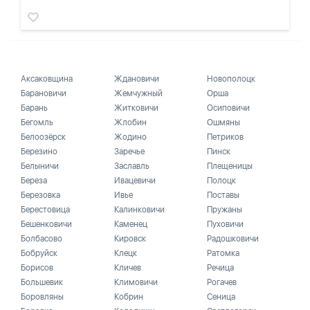
Аксаковщина
Ждановичи
Новополоцк
Барановичи
Жемчужный
Орша
Барань
Житковичи
Осиповичи
Бегомль
Жлобин
Ошмяны
Белоозёрск
Жодино
Петриков
Березино
Заречье
Пинск
Белыничи
Заславль
Плещеницы
Береза
Ивацевичи
Полоцк
Березовка
Ивье
Поставы
Берестовица
Калинковичи
Пружаны
Бешенковичи
Каменец
Пуховичи
Болбасово
Кировск
Радошковичи
Бобруйск
Клецк
Ратомка
Борисов
Кличев
Речица
Большевик
Климовичи
Рогачев
Боровляны
Кобрин
Сеница