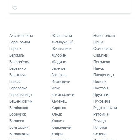
Аксаковщина
Ждановичи
Новополоцк
Барановичи
Жемчужный
Орша
Барань
Житковичи
Осиповичи
Бегомль
Жлобин
Ошмяны
Белоозёрск
Жодино
Петриков
Березино
Заречье
Пинск
Белыничи
Заславль
Плещеницы
Береза
Ивацевичи
Полоцк
Березовка
Ивье
Поставы
Берестовица
Калинковичи
Пружаны
Бешенковичи
Каменец
Пуховичи
Болбасово
Кировск
Радошковичи
Бобруйск
Клецк
Ратомка
Борисов
Кличев
Речица
Большевик
Климовичи
Рогачев
Боровляны
Кобрин
Сеница