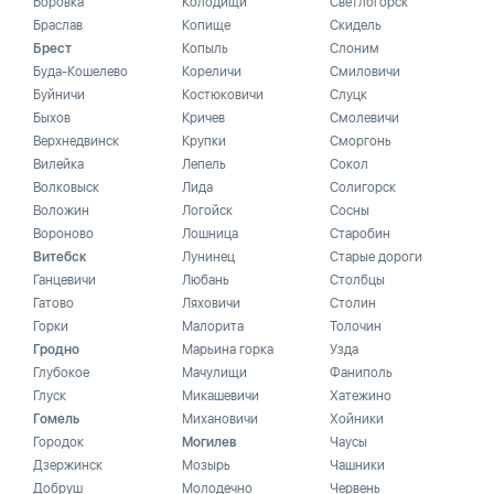
Боровка
Колодищи
Светлогорск
Браслав
Копище
Скидель
Брест
Копыль
Слоним
Буда-Кошелево
Кореличи
Смиловичи
Буйничи
Костюковичи
Слуцк
Быхов
Кричев
Смолевичи
Верхнедвинск
Крупки
Сморгонь
Вилейка
Лепель
Сокол
Волковыск
Лида
Солигорск
Воложин
Логойск
Сосны
Вороново
Лошница
Старобин
Витебск
Лунинец
Старые дороги
Ганцевичи
Любань
Столбцы
Гатово
Ляховичи
Столин
Горки
Малорита
Толочин
Гродно
Марьина горка
Узда
Глубокое
Мачулищи
Фаниполь
Глуск
Микашевичи
Хатежино
Гомель
Михановичи
Хойники
Городок
Могилев
Чаусы
Дзержинск
Мозырь
Чашники
Добруш
Молодечно
Червень