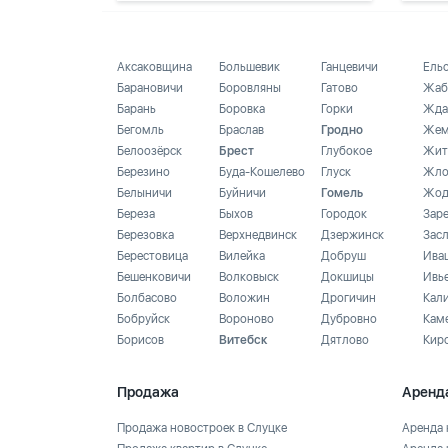
Аксаковщина
Большевик
Ганцевичи
Ель
Барановичи
Боровляны
Гатово
Жаб
Барань
Боровка
Горки
Жда
Бегомль
Браслав
Гродно
Жем
Белоозёрск
Брест
Глубокое
Жит
Березино
Буда-Кошелево
Глуск
Жло
Белыничи
Буйничи
Гомель
Жод
Береза
Быхов
Городок
Зар
Березовка
Верхнедвинск
Дзержинск
Зас
Берестовица
Вилейка
Добруш
Ива
Бешенковичи
Волковыск
Докшицы
Ивь
Болбасово
Воложин
Дрогичин
Кал
Бобруйск
Вороново
Дубровно
Кам
Борисов
Витебск
Дятлово
Кир
Продажа
Аренд
Продажа новостроек в Слуцке
Аренда 