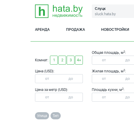
Слуцк
sluck.hata.by
АРЕНДА
ПРОДАЖА
НОВОСТРОЙКИ
2
Общая площадь, м
:
Комнат:
1
2
3
4+
2
Цена (USD):
Жилая площадь, м
:
2
Цена за метр (USD):
Площадь кухни, м
:
Улица
Тип