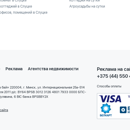
комнат в Слуцке
Коттеджи на сутки
коттеджей в Слуцке
Агроусадьбы на сутки
офисов, помещений в Слуцке
е
Реклама
Агентства недвижимости
Реклама на са
+375 (44) 550
Способы оплаты
 бай» 220004, г. Минск, ул. Интернациональная 25а-514
еля 2011 р/с: BY64 BPSB 3012 3126 4801 7933 0000 БПС-
улявина, 6 BIC банка BPSBBY2X
сайта