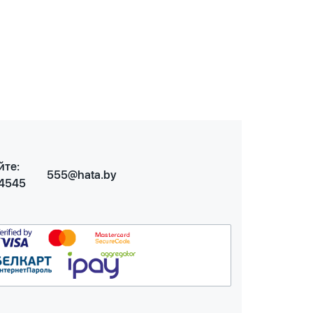
йте:
555@hata.by
 4545