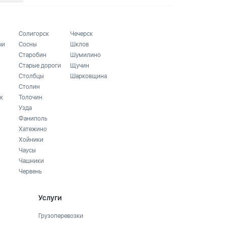
Солигорск
Чечерск
чи
Сосны
Шклов
Старобин
Шумилино
Старые дороги
Щучин
Столбцы
Шарковщина
Столин
к
Толочин
Узда
Фаниполь
Хатежино
Хойники
Чаусы
Чашники
Червень
Услуги
Грузоперевозки