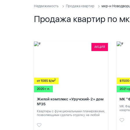
Недвижимость
Продажа квартир
мкр-н Новодвор
Продажа квартир по м
АКЦИЯ
2
от 1085 $/м
$1500
2020 г.п.
2021 с
Жилой комплекс «Уручский-2» дом
МК "
№35
МК Фар
кварта
Квартиры с функциональными планировками,
позволяющими сделать отделку на любой
вкус.