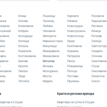
ск
Клецк
Лошница
Наровля
Пуховичи
инка
Кличев
Лунинец
Несвиж
Радошкови
новичи
Климовичи
Любань
Новогрудок
Ратомка
чужный
Кобрин
Ляховичи
Новолукомль
Речица
ковичи
Колодищи
Малорита
Новополоцк
Рогачев
бин
Копище
Марьина горка
Орша
Сеница
ино
Копыль
Мачулищи
Осиповичи
Светлогорс
ечье
Кореличи
Микашевичи
Ошмяны
Скидель
лавль
Костюковичи
Михановичи
Петриков
Слоним
цевичи
Кричев
Могилев
Пинск
Смиловичи
е
Крупки
Мозырь
Плещеницы
Слуцк
инковичи
Лепель
Молодечно
Полоцк
Смолевичи
енец
Лида
Мосты
Поставы
Сморгонь
овск
Логойск
Мядель
Пружаны
Сокол
а
Краткосрочная аренда
квартир в Слуцке
Квартиры на сутки в Слуцке