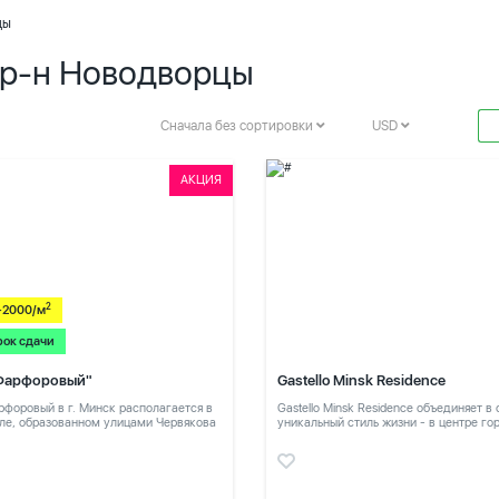
цы
кр-н Новодворцы
Сначала без сортировки
USD
АКЦИЯ
2
-2000/м
рок сдачи
Фарфоровый"
Gastello Minsk Residence
форовый в г. Минск располагается в
Gastello Minsk Residence объединяет в
ле, образованном улицами Червякова
уникальный стиль жизни - в центре го
в тихом месте