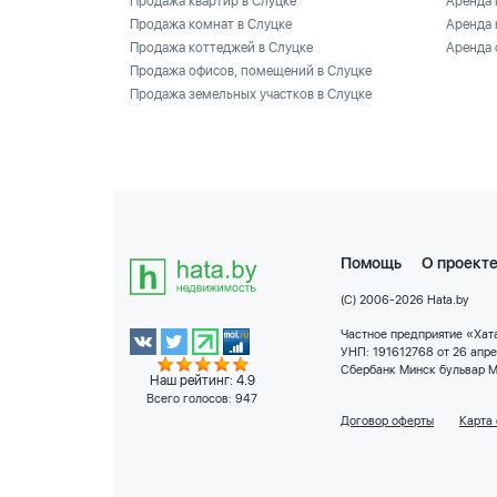
Продажа квартир в Слуцке
Аренда 
Продажа комнат в Слуцке
Аренда 
Продажа коттеджей в Слуцке
Аренда 
Продажа офисов, помещений в Слуцке
Продажа земельных участков в Слуцке
Помощь
О проект
(C) 2006-2026 Hata.by
Частное предприятие «Хата
УНП: 191612768 от 26 апр
Сбербанк Минск бульвар М
Наш рейтинг: 4.9
Всего голосов:
947
Договор оферты
Карта 