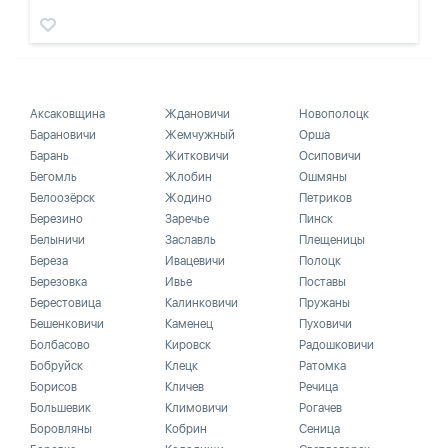
Аксаковщина
Ждановичи
Новополоцк
Барановичи
Жемчужный
Орша
Барань
Житковичи
Осиповичи
Бегомль
Жлобин
Ошмяны
Белоозёрск
Жодино
Петриков
Березино
Заречье
Пинск
Белыничи
Заславль
Плещеницы
Береза
Ивацевичи
Полоцк
Березовка
Ивье
Поставы
Берестовица
Калинковичи
Пружаны
Бешенковичи
Каменец
Пуховичи
Болбасово
Кировск
Радошковичи
Бобруйск
Клецк
Ратомка
Борисов
Кличев
Речица
Большевик
Климовичи
Рогачев
Боровляны
Кобрин
Сеница