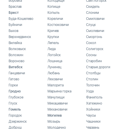
Боровка
Колодищи
Светлогорск
Браслав
Копище
Скидель
Брест
Копыль
Слоним
Буда-Кошелево
Кореличи
Смиловичи
Буйничи
Костюковичи
Слуцк
Быхов
Кричев
Смолевичи
Верхнедвинск
Крупки
Сморгонь
Вилейка
Лепель
Сокол
Волковыск
Лида
Солигорск
Воложин
Логойск
Сосны
Вороново
Лошница
Старобин
Витебск
Лунинец
Старые дороги
Ганцевичи
Любань
Столбцы
Гатово
Ляховичи
Столин
Горки
Малорита
Толочин
Гродно
Марьина горка
Узда
Глубокое
Мачулищи
Фаниполь
Глуск
Микашевичи
Хатежино
Гомель
Михановичи
Хойники
Городок
Могилев
Чаусы
Дзержинск
Мозырь
Чашники
Добруш
Молодечно
Червень