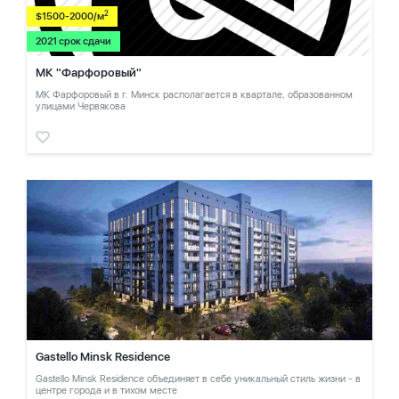
2
$1500-2000/м
2021 срок сдачи
МК "Фарфоровый"
МК Фарфоровый в г. Минск располагается в квартале, образованном
улицами Червякова
Gastello Minsk Residence
Gastello Minsk Residence объединяет в себе уникальный стиль жизни - в
центре города и в тихом месте