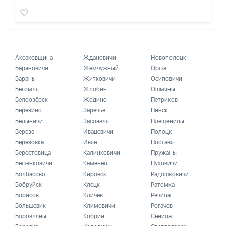
Аксаковщина
Ждановичи
Новополоцк
Барановичи
Жемчужный
Орша
Барань
Житковичи
Осиповичи
Бегомль
Жлобин
Ошмяны
Белоозёрск
Жодино
Петриков
Березино
Заречье
Пинск
Белыничи
Заславль
Плещеницы
Береза
Ивацевичи
Полоцк
Березовка
Ивье
Поставы
Берестовица
Калинковичи
Пружаны
Бешенковичи
Каменец
Пуховичи
Болбасово
Кировск
Радошковичи
Бобруйск
Клецк
Ратомка
Борисов
Кличев
Речица
Большевик
Климовичи
Рогачев
Боровляны
Кобрин
Сеница