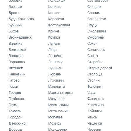
Боровка
Колодищи
Светлогорск
Браслав
Копище
Скидель
Брест
Копыль
Слоним
Буда-Кошелево
Кореличи
Смиловичи
Буйничи
Костюковичи
Слуцк
Быхов
Кричев
Смолевичи
Верхнедвинск
Крупки
Сморгонь
Вилейка
Лепель
Сокол
Волковыск
Лида
Солигорск
Воложин
Логойск
Сосны
Вороново
Лошница
Старобин
Витебск
Лунинец
Старые дороги
Ганцевичи
Любань
Столбцы
Гатово
Ляховичи
Столин
Горки
Малорита
Толочин
Гродно
Марьина горка
Узда
Глубокое
Мачулищи
Фаниполь
Глуск
Микашевичи
Хатежино
Гомель
Михановичи
Хойники
Городок
Могилев
Чаусы
Дзержинск
Мозырь
Чашники
Добруш
Молодечно
Червень