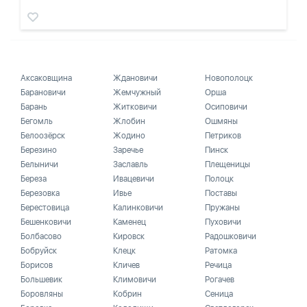
Аксаковщина
Ждановичи
Новополоцк
Барановичи
Жемчужный
Орша
Барань
Житковичи
Осиповичи
Бегомль
Жлобин
Ошмяны
Белоозёрск
Жодино
Петриков
Березино
Заречье
Пинск
Белыничи
Заславль
Плещеницы
Береза
Ивацевичи
Полоцк
Березовка
Ивье
Поставы
Берестовица
Калинковичи
Пружаны
Бешенковичи
Каменец
Пуховичи
Болбасово
Кировск
Радошковичи
Бобруйск
Клецк
Ратомка
Борисов
Кличев
Речица
Большевик
Климовичи
Рогачев
Боровляны
Кобрин
Сеница