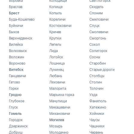
Боровка
Колодищи
Светлогорск
Браслав
Копище
Скидель
Брест
Копыль
Слоним
Буда-Кошелево
Кореличи
Смиловичи
Буйничи
Костюковичи
Слуцк
Быхов
Кричев
Смолевичи
Верхнедвинск
Крупки
Сморгонь
Вилейка
Лепель
Сокол
Волковыск
Лида
Солигорск
Воложин
Логойск
Сосны
Вороново
Лошница
Старобин
Витебск
Лунинец
Старые дороги
Ганцевичи
Любань
Столбцы
Гатово
Ляховичи
Столин
Горки
Малорита
Толочин
Гродно
Марьина горка
Узда
Глубокое
Мачулищи
Фаниполь
Глуск
Микашевичи
Хатежино
Гомель
Михановичи
Хойники
Городок
Могилев
Чаусы
Дзержинск
Мозырь
Чашники
Добруш
Молодечно
Червень