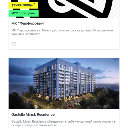
2
$1500-2000/м
2021 срок сдачи
МК "Фарфоровый"
МК Фарфоровый в г. Минск располагается в квартале, образованном
улицами Червякова
Gastello Minsk Residence
Gastello Minsk Residence объединяет в себе уникальный стиль жизни - в
центре города и в тихом месте