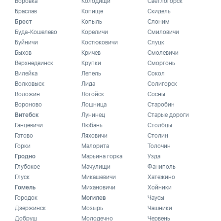
Боровка
Колодищи
Светлогорск
Браслав
Копище
Скидель
Брест
Копыль
Слоним
Буда-Кошелево
Кореличи
Смиловичи
Буйничи
Костюковичи
Слуцк
Быхов
Кричев
Смолевичи
Верхнедвинск
Крупки
Сморгонь
Вилейка
Лепель
Сокол
Волковыск
Лида
Солигорск
Воложин
Логойск
Сосны
Вороново
Лошница
Старобин
Витебск
Лунинец
Старые дороги
Ганцевичи
Любань
Столбцы
Гатово
Ляховичи
Столин
Горки
Малорита
Толочин
Гродно
Марьина горка
Узда
Глубокое
Мачулищи
Фаниполь
Глуск
Микашевичи
Хатежино
Гомель
Михановичи
Хойники
Городок
Могилев
Чаусы
Дзержинск
Мозырь
Чашники
Добруш
Молодечно
Червень