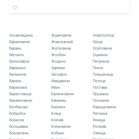
Аксаковщина
Ждановичи
Новополоцк
Барановичи
Жемчужный
Орша
Барань
Житковичи
Осиповичи
Бегомль
Жлобин
Ошмяны
Белоозёрск
Жодино
Петриков
Березино
Заречье
Пинск
Белыничи
Заславль
Плещеницы
Береза
Ивацевичи
Полоцк
Березовка
Ивье
Поставы
Берестовица
Калинковичи
Пружаны
Бешенковичи
Каменец
Пуховичи
Болбасово
Кировск
Радошковичи
Бобруйск
Клецк
Ратомка
Борисов
Кличев
Речица
Большевик
Климовичи
Рогачев
Боровляны
Кобрин
Сеница