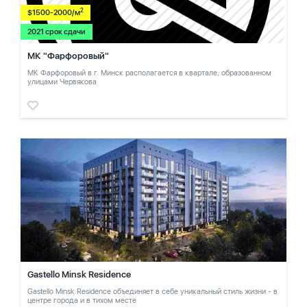
2
$1500-2000/м
2021 срок сдачи
МК "Фарфоровый"
МК Фарфоровый в г. Минск располагается в квартале, образованном
улицами Червякова
Gastello Minsk Residence
Gastello Minsk Residence объединяет в себе уникальный стиль жизни - в
центре города и в тихом месте