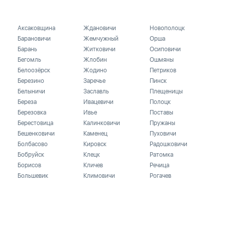
Аксаковщина
Ждановичи
Новополоцк
Барановичи
Жемчужный
Орша
Барань
Житковичи
Осиповичи
Бегомль
Жлобин
Ошмяны
Белоозёрск
Жодино
Петриков
Березино
Заречье
Пинск
Белыничи
Заславль
Плещеницы
Береза
Ивацевичи
Полоцк
Березовка
Ивье
Поставы
Берестовица
Калинковичи
Пружаны
Бешенковичи
Каменец
Пуховичи
Болбасово
Кировск
Радошковичи
Бобруйск
Клецк
Ратомка
Борисов
Кличев
Речица
Большевик
Климовичи
Рогачев
Боровляны
Кобрин
Сеница
Боровка
Колодищи
Светлогорск
Браслав
Копище
Скидель
Брест
Копыль
Слоним