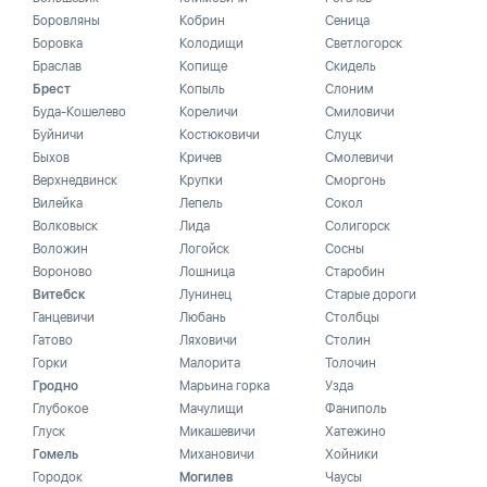
Боровляны
Кобрин
Сеница
Боровка
Колодищи
Светлогорск
Браслав
Копище
Скидель
Брест
Копыль
Слоним
Буда-Кошелево
Кореличи
Смиловичи
Буйничи
Костюковичи
Слуцк
Быхов
Кричев
Смолевичи
Верхнедвинск
Крупки
Сморгонь
Вилейка
Лепель
Сокол
Волковыск
Лида
Солигорск
Воложин
Логойск
Сосны
Вороново
Лошница
Старобин
Витебск
Лунинец
Старые дороги
Ганцевичи
Любань
Столбцы
Гатово
Ляховичи
Столин
Горки
Малорита
Толочин
Гродно
Марьина горка
Узда
Глубокое
Мачулищи
Фаниполь
Глуск
Микашевичи
Хатежино
Гомель
Михановичи
Хойники
Городок
Могилев
Чаусы