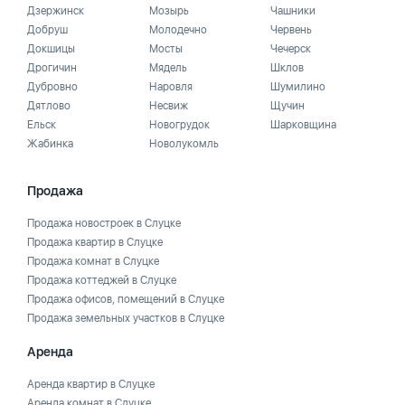
Дзержинск
Мозырь
Чашники
Добруш
Молодечно
Червень
Докшицы
Мосты
Чечерск
Дрогичин
Мядель
Шклов
Дубровно
Наровля
Шумилино
Дятлово
Несвиж
Щучин
Ельск
Новогрудок
Шарковщина
Жабинка
Новолукомль
Продажа
Продажа новостроек в Слуцке
Продажа квартир в Слуцке
Продажа комнат в Слуцке
Продажа коттеджей в Слуцке
Продажа офисов, помещений в Слуцке
Продажа земельных участков в Слуцке
Аренда
Аренда квартир в Слуцке
Аренда комнат в Слуцке