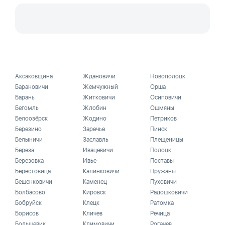
Аксаковщина
Ждановичи
Новополоцк
Барановичи
Жемчужный
Орша
Барань
Житковичи
Осиповичи
Бегомль
Жлобин
Ошмяны
Белоозёрск
Жодино
Петриков
Березино
Заречье
Пинск
Белыничи
Заславль
Плещеницы
Береза
Ивацевичи
Полоцк
Березовка
Ивье
Поставы
Берестовица
Калинковичи
Пружаны
Бешенковичи
Каменец
Пуховичи
Болбасово
Кировск
Радошковичи
Бобруйск
Клецк
Ратомка
Борисов
Кличев
Речица
Большевик
Климовичи
Рогачев