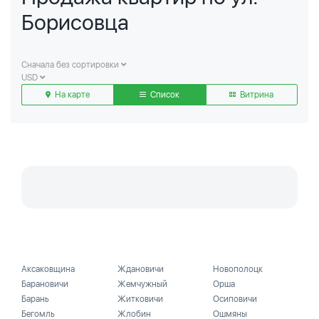
Борисовца
Сначала без сортировки
USD
На карте
Список
Витрина
Аксаковщина
Ждановичи
Новополоцк
Барановичи
Жемчужный
Орша
Барань
Житковичи
Осиповичи
Бегомль
Жлобин
Ошмяны