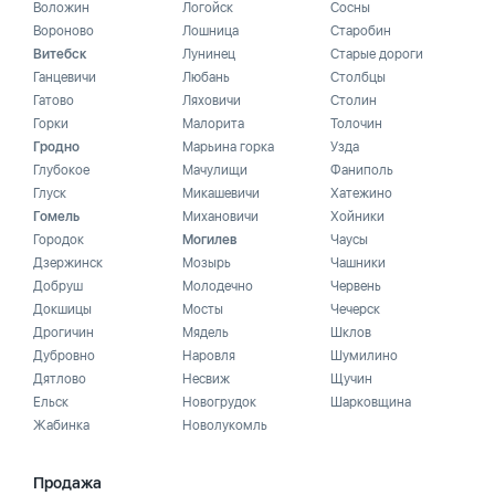
Воложин
Логойск
Сосны
Вороново
Лошница
Старобин
Витебск
Лунинец
Старые дороги
Ганцевичи
Любань
Столбцы
Гатово
Ляховичи
Столин
Горки
Малорита
Толочин
Гродно
Марьина горка
Узда
Глубокое
Мачулищи
Фаниполь
Глуск
Микашевичи
Хатежино
Гомель
Михановичи
Хойники
Городок
Могилев
Чаусы
Дзержинск
Мозырь
Чашники
Добруш
Молодечно
Червень
Докшицы
Мосты
Чечерск
Дрогичин
Мядель
Шклов
Дубровно
Наровля
Шумилино
Дятлово
Несвиж
Щучин
Ельск
Новогрудок
Шарковщина
Жабинка
Новолукомль
Продажа