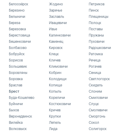
Белоозёрск
Жодино
Петриков
Березино
Заречье
Пинск
Белыничи
Заславль
Плещеницы
Береза
Ивацевичи
Полоцк
Березовка
Ивье
Поставы
Берестовица
Калинковичи
Пружаны
Бешенковичи
Каменец
Пуховичи
Болбасово
Кировск
Радошковичи
Бобруйск
Клецк
Ратомка
Борисов
Кличев
Речица
Большевик
Климовичи
Рогачев
Боровляны
Кобрин
Сеница
Боровка
Колодищи
Светлогорск
Браслав
Копище
Скидель
Брест
Копыль
Слоним
Буда-Кошелево
Кореличи
Смиловичи
Буйничи
Костюковичи
Слуцк
Быхов
Кричев
Смолевичи
Верхнедвинск
Крупки
Сморгонь
Вилейка
Лепель
Сокол
Волковыск
Лида
Солигорск