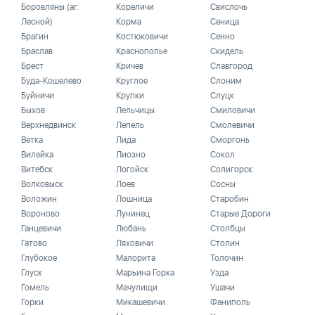
Боровляны (аг.
Кореличи
Свислочь
Лесной)
Корма
Сеница
Брагин
Костюковичи
Сенно
Браслав
Краснополье
Скидель
Брест
Кричев
Славгород
Буда-Кошелево
Круглое
Слоним
Буйничи
Крупки
Слуцк
Быхов
Лельчицы
Смиловичи
Верхнедвинск
Лепель
Смолевичи
Ветка
Лида
Сморгонь
Вилейка
Лиозно
Сокол
Витебск
Логойск
Солигорск
Волковыск
Лоев
Сосны
Воложин
Лошница
Старобин
Вороново
Лунинец
Старые Дороги
Ганцевичи
Любань
Столбцы
Гатово
Ляховичи
Столин
Глубокое
Малорита
Толочин
Глуск
Марьина Горка
Узда
Гомель
Мачулищи
Ушачи
Горки
Микашевичи
Фаниполь