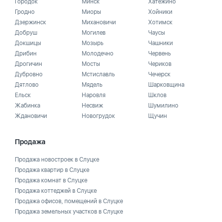
Городок
Минск
Хатежино
Гродно
Миоры
Хойники
Дзержинск
Михановичи
Хотимск
Добруш
Могилев
Чаусы
Докшицы
Мозырь
Чашники
Дрибин
Молодечно
Червень
Дрогичин
Мосты
Чериков
Дубровно
Мстиславль
Чечерск
Дятлово
Мядель
Шарковщина
Ельск
Наровля
Шклов
Жабинка
Несвиж
Шумилино
Ждановичи
Новогрудок
Щучин
Продажа
Продажа новостроек в Слуцке
Продажа квартир в Слуцке
Продажа комнат в Слуцке
Продажа коттеджей в Слуцке
Продажа офисов, помещений в Слуцке
Продажа земельных участков в Слуцке