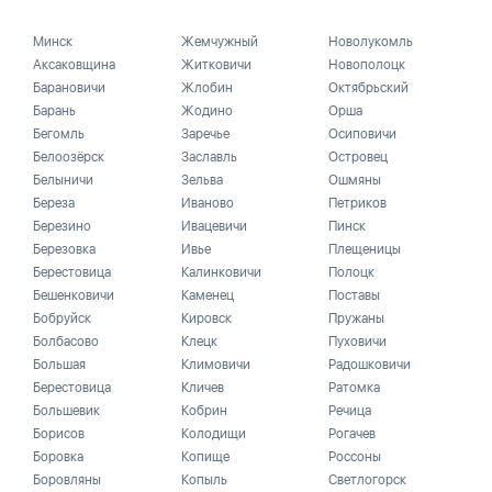
Минск
Жемчужный
Новолукомль
Аксаковщина
Житковичи
Новополоцк
Барановичи
Жлобин
Октябрьский
Барань
Жодино
Орша
Бегомль
Заречье
Осиповичи
Белоозёрск
Заславль
Островец
Белыничи
Зельва
Ошмяны
Береза
Иваново
Петриков
Березино
Ивацевичи
Пинск
Березовка
Ивье
Плещеницы
Берестовица
Калинковичи
Полоцк
Бешенковичи
Каменец
Поставы
Бобруйск
Кировск
Пружаны
Болбасово
Клецк
Пуховичи
Большая
Климовичи
Радошковичи
Берестовица
Кличев
Ратомка
Большевик
Кобрин
Речица
Борисов
Колодищи
Рогачев
Боровка
Копище
Россоны
Боровляны
Копыль
Светлогорск