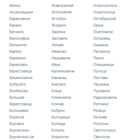
Минск
Жемчужный
Новолукомль
Аксаковщина
Житковичи
Новополоцк
Барановичи
Жлобин
Октябрьский
Барань
Жодино
Орша
Бегомль
Заречье
Осиповичи
Белоозёрск
Заславль
Островец
Белыничи
Зельва
Ошмяны
Береза
Иваново
Петриков
Березино
Ивацевичи
Пинск
Березовка
Ивье
Плещеницы
Берестовица
Калинковичи
Полоцк
Бешенковичи
Каменец
Поставы
Бобруйск
Кировск
Пружаны
Болбасово
Клецк
Пуховичи
Большая
Климовичи
Радошковичи
Берестовица
Кличев
Ратомка
Большевик
Кобрин
Речица
Борисов
Колодищи
Рогачев
Боровка
Копище
Россоны
Боровляны
Копыль
Светлогорск
Боровляны (аг.
Кореличи
Свислочь