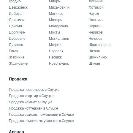
Гродно
Миоры
Хойники
Дзержинск
Михановичи
Хотимск
Добруш
Могилев
Чаусы
Докшицы
Мозырь
Чашники
Дрибин
Молодечно
Червень
Дрогичин
Мосты
Чериков
Дубровно
Мстиславль
Чечерск
Дятлово
Мядель
Шарковщина
Ельск
Наровля
Шклов
Жабинка
Несвиж
Шумилино
Ждановичи
Новогрудок
Щучин
Продажа
Продажа новостроек в Слуцке
Продажа квартир в Слуцке
Продажа комнат в Слуцке
Продажа коттеджей в Слуцке
Продажа офисов, помещений в Слуцке
Продажа земельных участков в Слуцке
Аренда