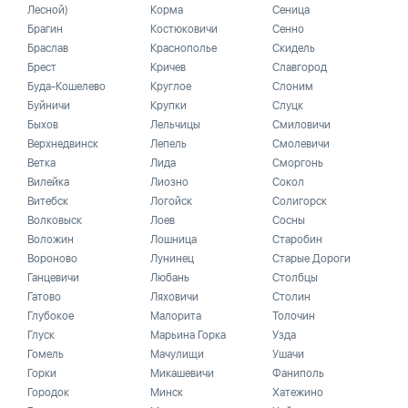
Лесной)
Корма
Сеница
Брагин
Костюковичи
Сенно
Браслав
Краснополье
Скидель
Брест
Кричев
Славгород
Буда-Кошелево
Круглое
Слоним
Буйничи
Крупки
Слуцк
Быхов
Лельчицы
Смиловичи
Верхнедвинск
Лепель
Смолевичи
Ветка
Лида
Сморгонь
Вилейка
Лиозно
Сокол
Витебск
Логойск
Солигорск
Волковыск
Лоев
Сосны
Воложин
Лошница
Старобин
Вороново
Лунинец
Старые Дороги
Ганцевичи
Любань
Столбцы
Гатово
Ляховичи
Столин
Глубокое
Малорита
Толочин
Глуск
Марьина Горка
Узда
Гомель
Мачулищи
Ушачи
Горки
Микашевичи
Фаниполь
Городок
Минск
Хатежино