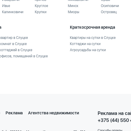
Ивье
Круглое
Минск
Осиповичи
Калинковичи
Крупки
Миоры
Островец
а
Краткосрочная аренда
квартир в Слуцке
Квартиры на сутки в Слуцке
комнат в Слуцке
Коттеджи на сутки
коттеджей в Слуцке
Агроусадьбы на сутки
офисов, помещений в Слуцке
е
Реклама
Агентства недвижимости
Реклама на са
+375 (44) 550
Способы оплаты