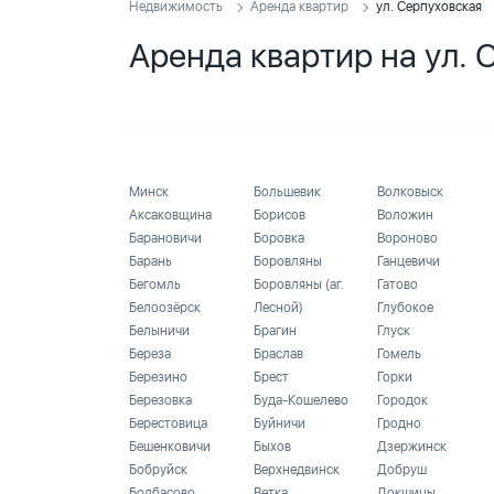
Недвижимость
Аренда квартир
ул. Серпуховская
Аренда квартир на ул. 
Минск
Большевик
Волковыск
Аксаковщина
Борисов
Воложин
Барановичи
Боровка
Вороново
Барань
Боровляны
Ганцевичи
Бегомль
Боровляны (аг.
Гатово
Белоозёрск
Лесной)
Глубокое
Белыничи
Брагин
Глуск
Береза
Браслав
Гомель
Березино
Брест
Горки
Березовка
Буда-Кошелево
Городок
Берестовица
Буйничи
Гродно
Бешенковичи
Быхов
Дзержинск
Бобруйск
Верхнедвинск
Добруш
Болбасово
Ветка
Докшицы