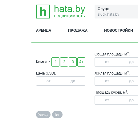
Слуцк
sluck.hata.by
АРЕНДА
ПРОДАЖА
НОВОСТРОЙКИ
2
Общая площадь, м
:
Комнат:
1
2
3
4+
2
Цена (USD):
Жилая площадь, м
:
2
Площадь кухни, м
:
Улица
Тип