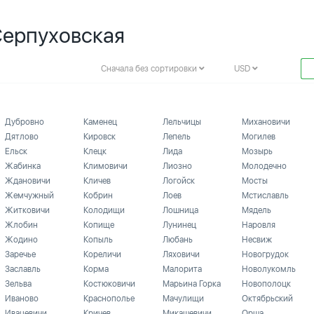
Серпуховская
Сначала без сортировки
USD
Дубровно
Каменец
Лельчицы
Михановичи
Дятлово
Кировск
Лепель
Могилев
Ельск
Клецк
Лида
Мозырь
Жабинка
Климовичи
Лиозно
Молодечно
Ждановичи
Кличев
Логойск
Мосты
Жемчужный
Кобрин
Лоев
Мстиславль
Житковичи
Колодищи
Лошница
Мядель
Жлобин
Копище
Лунинец
Наровля
Жодино
Копыль
Любань
Несвиж
Заречье
Кореличи
Ляховичи
Новогрудок
Заславль
Корма
Малорита
Новолукомль
Зельва
Костюковичи
Марьина Горка
Новополоцк
Иваново
Краснополье
Мачулищи
Октябрьский
Ивацевичи
Кричев
Микашевичи
Орша