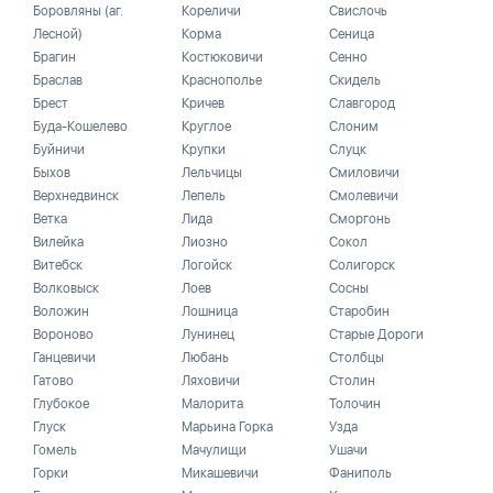
Боровляны (аг.
Кореличи
Свислочь
Лесной)
Корма
Сеница
Брагин
Костюковичи
Сенно
Браслав
Краснополье
Скидель
Брест
Кричев
Славгород
Буда-Кошелево
Круглое
Слоним
Буйничи
Крупки
Слуцк
Быхов
Лельчицы
Смиловичи
Верхнедвинск
Лепель
Смолевичи
Ветка
Лида
Сморгонь
Вилейка
Лиозно
Сокол
Витебск
Логойск
Солигорск
Волковыск
Лоев
Сосны
Воложин
Лошница
Старобин
Вороново
Лунинец
Старые Дороги
Ганцевичи
Любань
Столбцы
Гатово
Ляховичи
Столин
Глубокое
Малорита
Толочин
Глуск
Марьина Горка
Узда
Гомель
Мачулищи
Ушачи
Горки
Микашевичи
Фаниполь