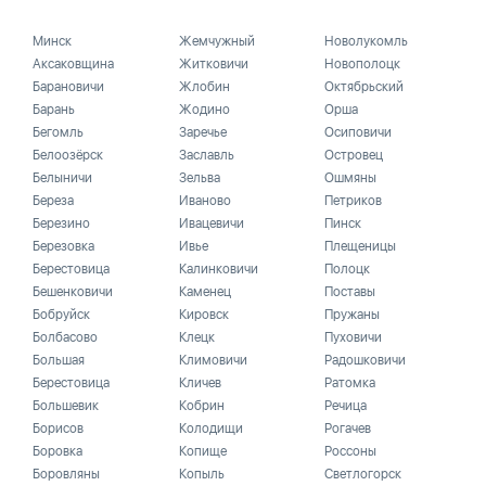
Минск
Жемчужный
Новолукомль
Аксаковщина
Житковичи
Новополоцк
Барановичи
Жлобин
Октябрьский
Барань
Жодино
Орша
Бегомль
Заречье
Осиповичи
Белоозёрск
Заславль
Островец
Белыничи
Зельва
Ошмяны
Береза
Иваново
Петриков
Березино
Ивацевичи
Пинск
Березовка
Ивье
Плещеницы
Берестовица
Калинковичи
Полоцк
Бешенковичи
Каменец
Поставы
Бобруйск
Кировск
Пружаны
Болбасово
Клецк
Пуховичи
Большая
Климовичи
Радошковичи
Берестовица
Кличев
Ратомка
Большевик
Кобрин
Речица
Борисов
Колодищи
Рогачев
Боровка
Копище
Россоны
Боровляны
Копыль
Светлогорск