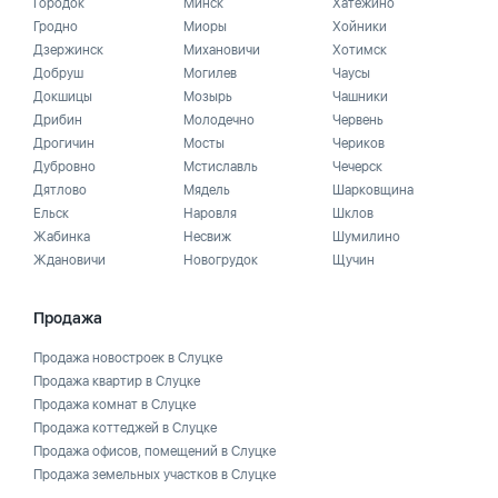
Городок
Минск
Хатежино
Гродно
Миоры
Хойники
Дзержинск
Михановичи
Хотимск
Добруш
Могилев
Чаусы
Докшицы
Мозырь
Чашники
Дрибин
Молодечно
Червень
Дрогичин
Мосты
Чериков
Дубровно
Мстиславль
Чечерск
Дятлово
Мядель
Шарковщина
Ельск
Наровля
Шклов
Жабинка
Несвиж
Шумилино
Ждановичи
Новогрудок
Щучин
Продажа
Продажа новостроек в Слуцке
Продажа квартир в Слуцке
Продажа комнат в Слуцке
Продажа коттеджей в Слуцке
Продажа офисов, помещений в Слуцке
Продажа земельных участков в Слуцке