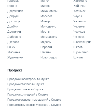
Городок
Минск
Хатежино
Гродно
Миоры
Хойники
Дзержинск
Михановичи
Хотимск
Добруш
Могилев
Чаусы
Докшицы
Мозырь
Чашники
Дрибин
Молодечно
Червень
Дрогичин
Мосты
Чериков
Дубровно
Мстиславль
Чечерск
Дятлово
Мядель
Шарковщина
Ельск
Наровля
Шклов
Жабинка
Несвиж
Шумилино
Ждановичи
Новогрудок
Щучин
Продажа
Продажа новостроек в Слуцке
Продажа квартир в Слуцке
Продажа комнат в Слуцке
Продажа коттеджей в Слуцке
Продажа офисов, помещений в Слуцке
Продажа земельных участков в Слуцке