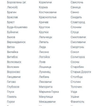
Боровляны (аг.
Кореличи
Свислочь
Лесной)
Корма
Сеница
Брагин
Костюковичи
Сенно
Браслав
Краснополье
Скидель
Брест
Кричев
Славгород
Буда-Кошелево
Круглое
Слоним
Буйничи
Крупки
Слуцк
Быхов
Лельчицы
Смиловичи
Верхнедвинск
Лепель
Смолевичи
Ветка
Лида
Сморгонь
Вилейка
Лиозно
Сокол
Витебск
Логойск
Солигорск
Волковыск
Лоев
Сосны
Воложин
Лошница
Старобин
Вороново
Лунинец
Старые Дороги
Ганцевичи
Любань
Столбцы
Гатово
Ляховичи
Столин
Глубокое
Малорита
Толочин
Глуск
Марьина Горка
Узда
Гомель
Мачулищи
Ушачи
Горки
Микашевичи
Фаниполь