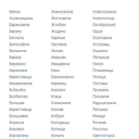
Минск
Жемчужный
Новолукомль
Аксаковщина
Житковичи
Новополоцк
Барановичи
Жлобин
Октябрьский
Барань
Жодино
Орша
Бегомль
Заречье
Осиповичи
Белоозёрск
Заславль
Островец
Белыничи
Зельва
Ошмяны
Береза
Иваново
Петриков
Березино
Ивацевичи
Пинск
Березовка
Ивье
Плещеницы
Берестовица
Калинковичи
Полоцк
Бешенковичи
Каменец
Поставы
Бобруйск
Кировск
Пружаны
Болбасово
Клецк
Пуховичи
Большая
Климовичи
Радошковичи
Берестовица
Кличев
Ратомка
Большевик
Кобрин
Речица
Борисов
Колодищи
Рогачев
Боровка
Копище
Россоны
Боровляны
Копыль
Светлогорск